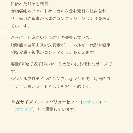
に優れた野菜を厳選。
食物繊維やファイトケミカルを含む素材を組み合わ
せ、毎日の食事から体のコンディションづくりを考え
ています。
表示する
さらに、亜麻仁やクコの実の栄養もプラス。
脂肪酸や自然由来の栄養素が、エネルギー代謝や健康
的な皮膚・被毛のコンディションを支えます。
容量800gで多頭飼いやまとめ使いにも便利なサイズで
す。
シングルプロテインのシンプルなレシピで、毎日のロ
ーテーションフードとしてもおすすめです。
単品サイズ（
小
）
や
バリューセット（
小サイズ
）・
（
大サイズ
）
もご用意しています。