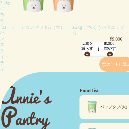
3.2kg
ご
ち
そ
う
ローテーションセットE（大） ー 3.2kg ごちそうバラエティ
バ
り
ラ
¥9,000
数量を
数量を
エ
減らす
増やす
テ
ィ・
チ
カートに追
キ
ン
入
り
Food list
パップタブ(大)