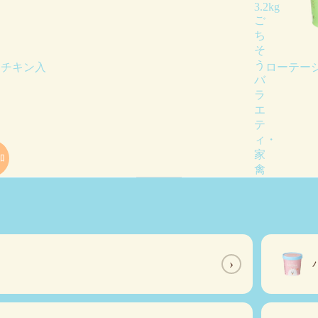
3.2kg
ご
ち
そ
う
・チキン入
ローテーシ
バ
ラ
エ
テ
ィ・
家
加
禽
類
（チ
キ
ン・
カ
モ・
›
七
面
鳥）