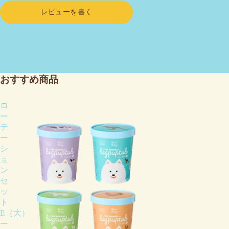
レビューを書く
おすすめ商品
ロ
ー
テ
ー
シ
ョ
ン
セ
ッ
ト
E（大）
ー