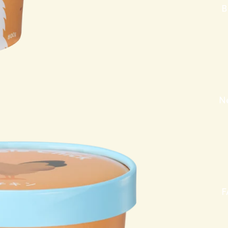
F
B
N
F