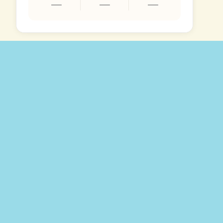
—
—
—