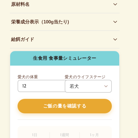
原材料名
放し飼い丸ごと鶏（頭部含む）、鶏砂肝、鶏レバー、
栄養成分表示（100g当たり)
にんじん、セロリ、ほうれん草、ビートルート、かぼ
ちゃ、わかめ、クコの実、亜麻仁、オート麦
たんぱく質15.2%以上、脂肪5.3%以上、粗繊維4.1%以
給餌ガイド
下、灰分2.9%以下、水分70.2%以下、炭水化物2.3%、
カルシウム774mg以上、リン342mg以上、マンガン
犬にはそれぞれ個性があり、体重、犬種、活動レベル
0.2mg以下、亜鉛5.0mg以下、代謝エネルギー
生食用 食事量シミュレーター
に応じて給餌量を調整することが大切です。以下は目
108.2kcal
安となるガイドラインですので、愛犬の様子を見なが
ら柔軟に調整してください。
愛犬の体重
愛犬のライフステージ
kg
・幼犬・活動量の多い犬：体重の3～5％
・成犬・妊娠中・シニア犬：体重の2～4％
・妊娠後期・授乳期の犬：体重の3～6％
ご飯の量を確認する
体重を定期的に確認しながら、からだに合った栄養バ
ランスと量を調整することをおすすめします。
1日
1週間
1ヶ月