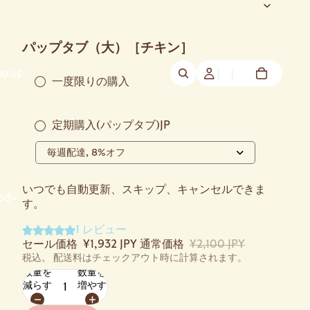
パップタブ（大）［チキン］
out
一度限りの購入
定期購入(パップタブ)JP
いつでも自動更新、スキップ、キャンセルできま
od
す。
1 レビュー
セール価格
¥1,932 JPY
通常価格
¥2,100 JPY
税込。 配送料はチェックアウト時に計算されます。
数量を
数量を
減らす
増やす