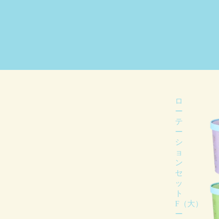
ロ
ー
テ
ー
シ
ョ
ン
セ
ッ
ト
F（大）
ー