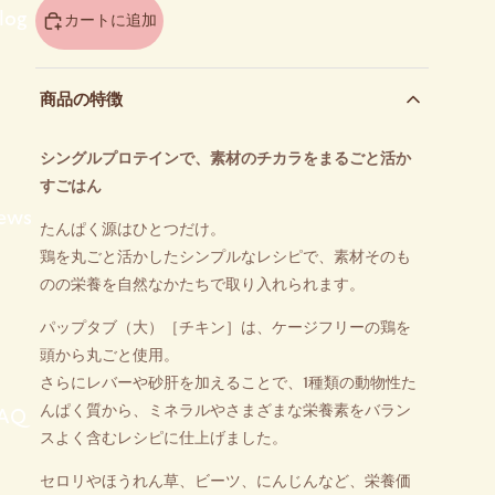
ood List
View all
›
log
カートに追加
商品の特徴
パップタブ (大)
パップタブ (小)
シングルプロテインで、素材のチカラをまるごと活か
すごはん
ews
セットフード
フランケンソーセージ
たんぱく源はひとつだけ。
鶏を丸ごと活かしたシンプルなレシピで、素材そのも
のの栄養を自然なかたちで取り入れられます。
パップタブ（大）［チキン］は、ケージフリーの鶏を
頭から丸ごと使用。
さらにレバーや砂肝を加えることで、1種類の動物性た
んぱく質から、ミネラルやさまざまな栄養素をバラン
AQ
スよく含むレシピに仕上げました。
セロリやほうれん草、ビーツ、にんじんなど、栄養価