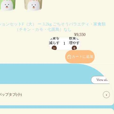
ョンセットF（大） ー 3.2kg ごちそうバラエティ・家禽類
（チキン・カモ・七面鳥）なし
¥9,550
数量を
数量を
減らす
増やす
カートに追加
View all
›
›
パップタブ(小)